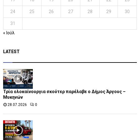
24
25
26
27
28
29
30
31
« Ιούλ
LATEST
Τρία ολοκαίνουργια σκούτερ παρέλαβε o Δήμος Άργους –
Μυκηνών
28.07.2026
0