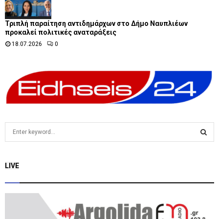
Τριπλή παραίτηση αντιδημάρχων στο Δήμο Ναυπλιέων
προκαλεί πολιτικές αναταράξεις
18.07.2026
0
S
e
a
S
r
LIVE
c
E
h
f
A
o
r
R