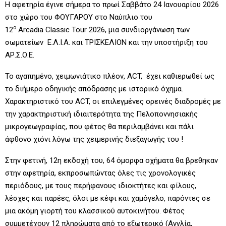
Η αφετηρία έγινε σήμερα το πρωί Σαββάτο 24 Ιανουαρίου 2026
στο χώρο του ΦΟΥΓΑΡΟΥ στο Ναύπλιο του
ο
12
Arcadia Classic Tour 2026, μια συνδιοργάνωση των
σωματείων Ε.Λ.Ι.Α. και ΤΡΙΣΚΕΛΙΟΝ και την υποστήριξη του
ΑΡ.Σ.Ο.Ε.
Το αγαπημένο, χειμωνιάτικο πλέον, ACT, έχει καθιερωθεί ως
το διήμερο οδηγικής απόδρασης με ιστορικό όχημα.
Χαρακτηριστικό του ACT, οι επιλεγμένες ορεινές διαδρομές με
την χαρακτηριστική ιδιαιτερότητα της Πελοποννησιακής
μικρογεωγραφίας, που φέτος θα περιλαμβάνει και πάλι
άφθονο χιόνι λόγω της χειμερινής διεξαγωγής του !
Στην φετινή, 12η εκδοχή του, 64 όμορφα οχήματα θα βρεθηκαν
στην αφετηρία, εκπροσωπώντας όλες τις χρονολογικές
περιόδους, με τους περήφανους ιδιοκτήτες και φίλους,
λέσχες και παρέες, όλοι με κέφι και χαμόγελο, παρόντες σε
μια ακόμη γιορτή του κλασσικού αυτοκινήτου. Φέτος
συμμετέχουν 12 πληρώματα από το εξωτερικό (Αγγλία,