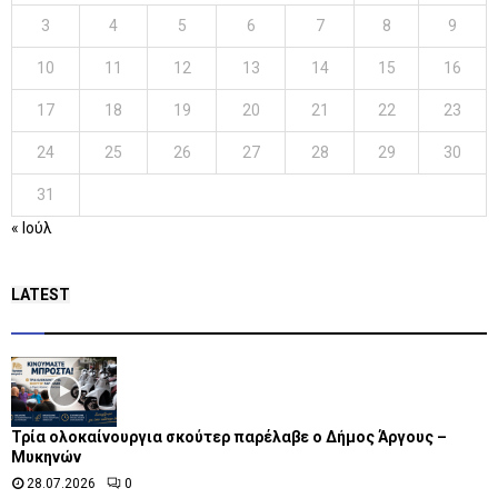
3
4
5
6
7
8
9
10
11
12
13
14
15
16
17
18
19
20
21
22
23
24
25
26
27
28
29
30
31
« Ιούλ
LATEST
Τρία ολοκαίνουργια σκούτερ παρέλαβε o Δήμος Άργους –
Μυκηνών
28.07.2026
0