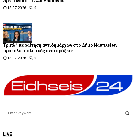
Δρεπάνου στο ΔΑΚ Δρεπάνου
18.07.2026
0
Τριπλή παραίτηση αντιδημάρχων στο Δήμο Ναυπλιέων
προκαλεί πολιτικές αναταράξεις
18.07.2026
0
S
e
a
S
r
LIVE
c