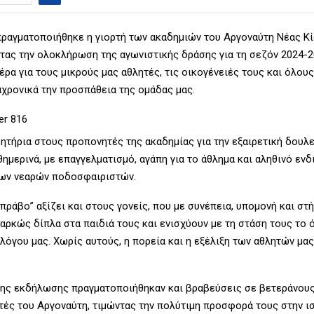
πραγματοποιήθηκε η γιορτή των ακαδημιών του Αργοναύτη Νέας Κί
ας την ολοκλήρωση της αγωνιστικής δράσης για τη σεζόν 2024-20
ρα για τους μικρούς μας αθλητές, τις οικογένειές τους και όλου
αχρονικά την προσπάθεια της ομάδας μας.
ητήρια στους προπονητές της ακαδημίας για την εξαιρετική δουλ
ημερινά, με επαγγελματισμό, αγάπη για το άθλημα και αληθινό ενδ
των νεαρών ποδοσφαιριστών.
πράβο” αξίζει και στους γονείς, που με συνέπεια, υπομονή και στή
αρκώς δίπλα στα παιδιά τους και ενισχύουν με τη στάση τους το ό
λόγου μας. Χωρίς αυτούς, η πορεία και η εξέλιξη των αθλητών μας
της εκδήλωσης πραγματοποιήθηκαν και βραβεύσεις σε βετεράνου
ές του Αργοναύτη, τιμώντας την πολύτιμη προσφορά τους στην ισ