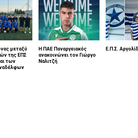
ώνας μεταξύ
Η ΠΑΕ Παναργειακός
Ε.Π.Σ. Αργολί
τών της ΕΠΣ
ανακοινώνει τον Γιώργο
αι των
Ναλιτζή
υναδέλφων