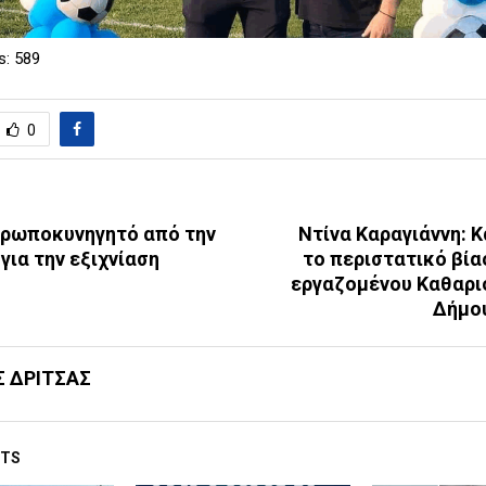
s:
589
0
θρωποκυνηγητό από την
Ντίνα Καραγιάννη: 
για την εξιχνίαση
το περιστατικό βία
εργαζομένου Καθαρι
Δήμο
Σ ΔΡΙΤΣΑΣ
STS