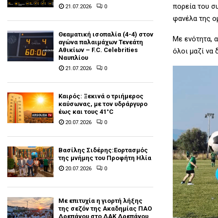
πορεία του σ
21.07.2026
0
φανέλα της ομ
Θεαματική ισοπαλία (4-4) στον
Με ενότητα, 
αγώνα παλαιμάχων Τενεάτη
Αθικίων – F.C. Celebrities
όλοι μαζί να 
Ναυπλίου
21.07.2026
0
Καιρός: Ξεκινά ο τριήμερος
καύσωνας, με τον υδράργυρο
έως και τους 41°C
20.07.2026
0
Βασίλης Σιδέρης:Εορτασμός
της μνήμης του Προφήτη Ηλία
20.07.2026
0
Με επιτυχία η γιορτή λήξης
της σεζόν της Ακαδημίας ΠΑΟ
Δρεπάνου στο ΔΑΚ Δρεπάνου