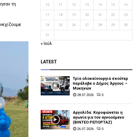
μησαν τη
10
11
12
13
14
15
16
17
18
19
20
21
22
23
υνεχίζουμε
24
25
26
27
28
29
30
31
« Ιούλ
LATEST
Τρία ολοκαίνουργια σκούτερ
παρέλαβε o Δήμος Άργους –
Μυκηνών
28.07.2026
0
Αργολίδα: Κορυφώνεται η
αγωνία για τον αγνοούμενο
(ΒΙΝΤΕΟ ΡΕΠΟΡΤΑΖ)
26.07.2026
0