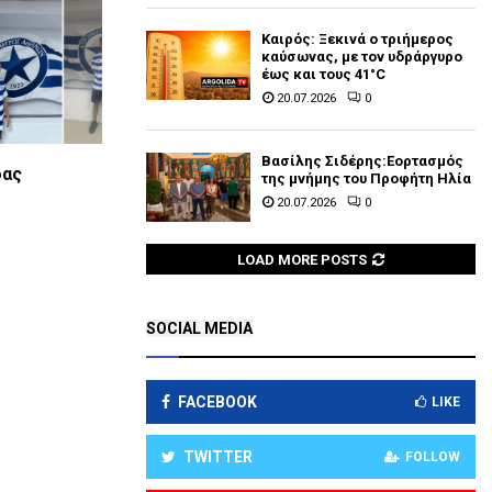
Καιρός: Ξεκινά ο τριήμερος
καύσωνας, με τον υδράργυρο
έως και τους 41°C
20.07.2026
0
Βασίλης Σιδέρης:Εορτασμός
δας
της μνήμης του Προφήτη Ηλία
20.07.2026
0
LOAD MORE POSTS
SOCIAL MEDIA
FACEBOOK
LIKE
TWITTER
FOLLOW