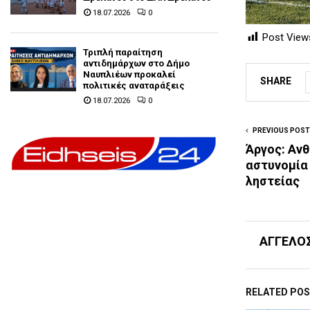
18.07.2026
0
Post View
Τριπλή παραίτηση
αντιδημάρχων στο Δήμο
Ναυπλιέων προκαλεί
SHARE
πολιτικές αναταράξεις
18.07.2026
0
PREVIOUS POST
Άργος: Αν
αστυνομία 
ληστείας
ΑΓΓΕΛΟ
RELATED PO