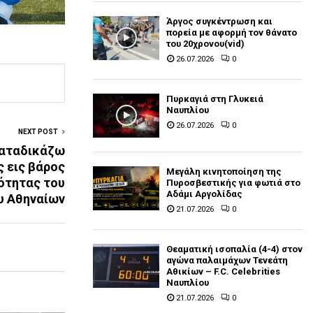
Άργος συγκέντρωση και
πορεία με αφορμή τον θάνατο
του 20χρονου(vid)
26.07.2026
0
Πυρκαγιά στη Γλυκειά
Ναυπλίου
26.07.2026
0
NEXT POST
Καταδικάζω
ς εις βάρος
Μεγάλη κινητοποίηση της
ότητας του
Πυροσβεστικής για φωτιά στο
Αδάμι Αργολίδας
υ Αθηναίων
21.07.2026
0
Θεαματική ισοπαλία (4-4) στον
αγώνα παλαιμάχων Τενεάτη
Αθικίων – F.C. Celebrities
Ναυπλίου
21.07.2026
0