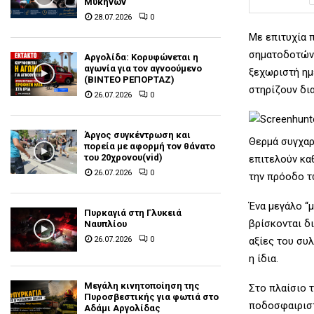
Μυκηνών
28.07.2026
0
Με επιτυχία 
σηματοδοτώντ
Αργολίδα: Κορυφώνεται η
αγωνία για τον αγνοούμενο
ξεχωριστή ημέ
(ΒΙΝΤΕΟ ΡΕΠΟΡΤΑΖ)
στηρίζουν δι
26.07.2026
0
Άργος συγκέντρωση και
Θερμά συγχαρ
πορεία με αφορμή τον θάνατο
του 20χρονου(vid)
επιτελούν καθ
26.07.2026
0
την πρόοδο 
Ένα μεγάλο “μ
Πυρκαγιά στη Γλυκειά
βρίσκονται δι
Ναυπλίου
26.07.2026
0
αξίες του συλ
η ίδια.
Μεγάλη κινητοποίηση της
Στο πλαίσιο 
Πυροσβεστικής για φωτιά στο
ποδοσφαιριστ
Αδάμι Αργολίδας