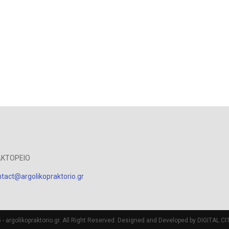
ΑΚΤΟΡΕΙΟ
tact@argolikopraktorio.gr
- argolikopraktorio.gr. All Right Reserved. Designed and Developed by DIGITAL CIT